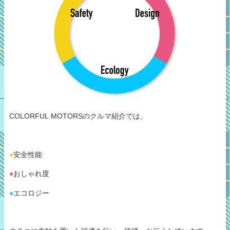
COLORFUL MOTORSのクルマ紹介では、
●
安全性能
●
おしゃれ度
●
エコロジー